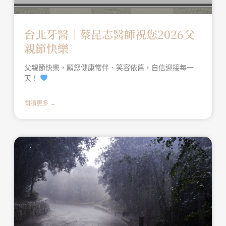
台北牙醫│蔡昆志醫師祝您2026父
親節快樂
父親節快樂，願您健康常伴、笑容依舊，自信迎接每一
天！
閱讀更多 →