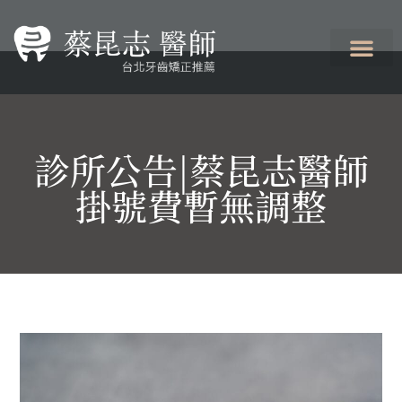
診所公告|蔡昆志醫師
掛號費暫無調整