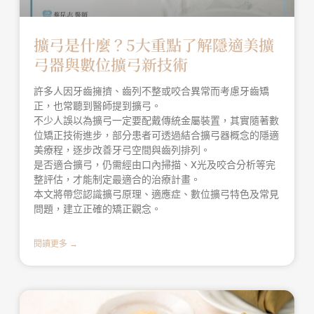
擴弓是什麼？5大重點了解隱適美擴
弓器與數位擴弓新技術
許多人因牙齒擁擠、齒列不整或咬合異常而考慮牙齒矯
正，也常聽到醫師提到擴弓。
不少人誤以為擴弓一定要配戴傳統金屬裝置，其實隨著數
位矯正技術進步，部分患者可透過結合擴弓器概念的隱適
美療程，逐步改善牙弓空間與齒列排列。
是否適合擴弓，仍需經由口內掃描、X光及咬合分析等完
整評估，才能制定最適合的治療計畫。
本文將帶您認識擴弓原理、適應症、數位擴弓特色及常見
問題，建立正確的矯正觀念。
閱讀更多 →