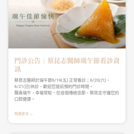
門診公告｜蔡昆志醫師端午節看診資
訊
蔡昆志醫師於端午節6/19(五) 正常看診；6/20(六)、
6/21(日)休診，歡迎您提前預約門診時間。
飄香端午，幸福常駐。在這個傳統佳節，蔡昆志守護您的
口腔健康。
閱讀更多 →