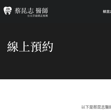
蔡昆
線上預約
以下是蔡昆志醫