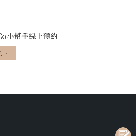
&Co小幫手線上預約
約