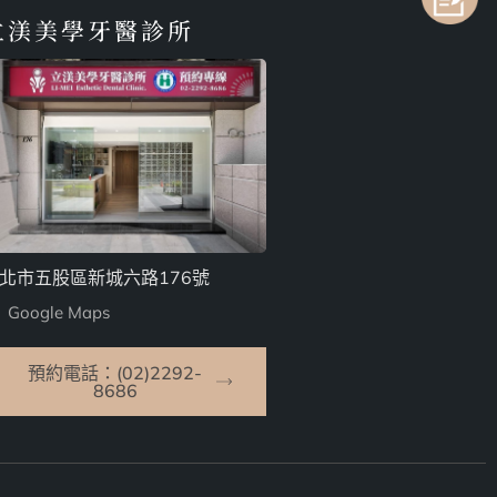
立渼美學牙醫診所
北市五股區新城六路176號
Google Maps
預約電話：(02)2292-
8686