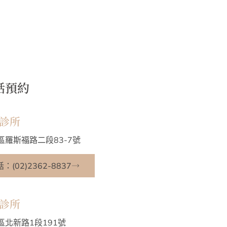
話預約
診所
區羅斯福路二段83-7號
(02)2362-8837
診所
區北新路1段191號