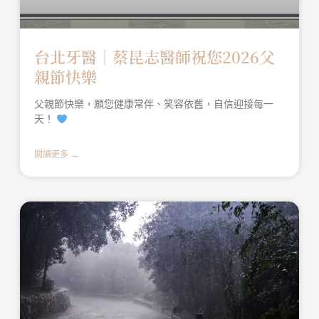
台北牙醫│蔡昆志醫師祝您2026父
親節快樂
父親節快樂，願您健康常伴、笑容依舊，自信迎接每一
天！
閱讀更多 →