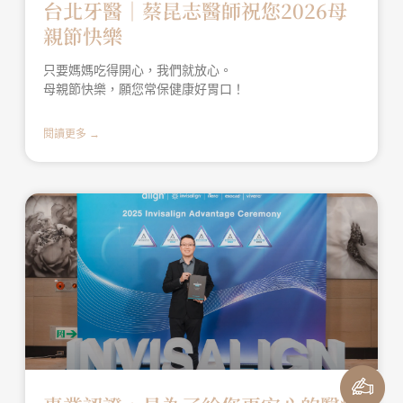
台北牙醫│蔡昆志醫師祝您2026母
親節快樂
只要媽媽吃得開心，我們就放心。
母親節快樂，願您常保健康好胃口！
閱讀更多 →