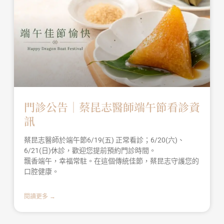
門診公告｜蔡昆志醫師端午節看診資
訊
蔡昆志醫師於端午節6/19(五) 正常看診；6/20(六)、
6/21(日)休診，歡迎您提前預約門診時間。
飄香端午，幸福常駐。在這個傳統佳節，蔡昆志守護您的
口腔健康。
閱讀更多 →