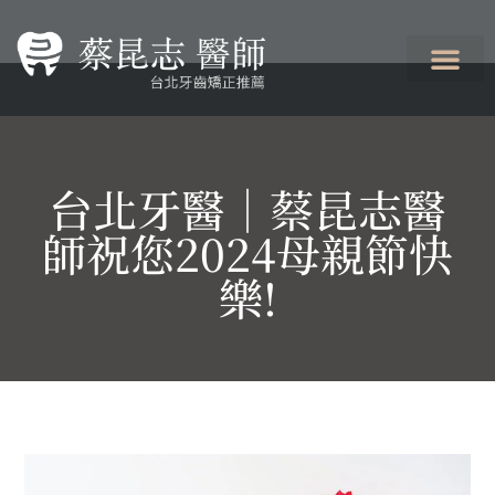
台北牙醫│蔡昆志醫
師祝您2024母親節快
樂!