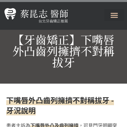
【牙齒矯正】下嘴唇
外凸齒列擁擠不對稱
拔牙
下嘴唇外凸齒列擁擠不對稱拔牙 -
牙況說明
患者主訴為
下嘴唇外凸及齒列擁擠
，可見門牙明顯突