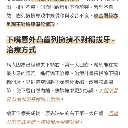
出、排列不整，側面則觀察到下顎前突、唇型不自
然。齒列擁擠導致中線偏移與咬合不良，
咬合關係亦
呈現不對稱與深咬情形
。
下嘴唇外凸齒列擁擠不對稱拔牙 -
治療方式
病人因為已經缺失下顎右下第一大臼齒，希望能在拔
最少牙的情況，進行矯正治療。治療計畫採拔除下顎1
顆門牙，以創造空間將下顎前牙後縮、改善咬合關
係，使下唇自然內縮，側臉輪廓更加協調，
大幅改善
外凸情況與整體臉型比例
。
矯正治療完成後，原先缺失的右下第一大臼齒，
用植
牙的方式重建，恢復後牙咀嚼功能
。