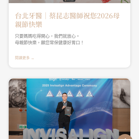
台北牙醫│蔡昆志醫師祝您2026母
親節快樂
只要媽媽吃得開心，我們就放心。
母親節快樂，願您常保健康好胃口！
閱讀更多 →