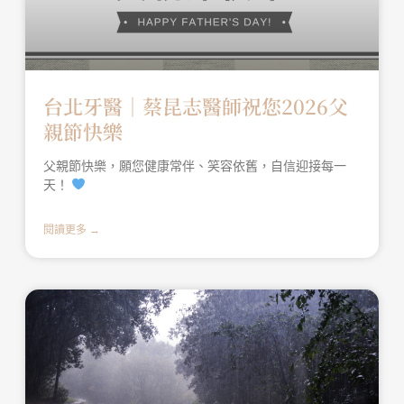
台北牙醫│蔡昆志醫師祝您2026父
親節快樂
父親節快樂，願您健康常伴、笑容依舊，自信迎接每一
天！
閱讀更多 →