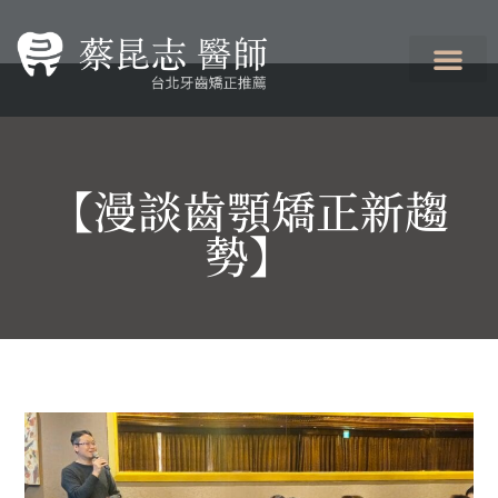
【漫談齒顎矯正新趨
勢】