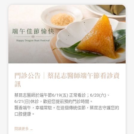
門診公告｜蔡昆志醫師端午節看診資
訊
蔡昆志醫師於端午節6/19(五) 正常看診；6/20(六)、
6/21(日)休診，歡迎您提前預約門診時間。
飄香端午，幸福常駐。在這個傳統佳節，蔡昆志守護您的
口腔健康。
閱讀更多 →