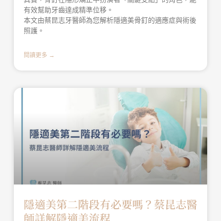
有效幫助牙齒達成精準位移。
本文由蔡昆志牙醫師為您解析隱適美骨釘的適應症與術後
照護。
閱讀更多 →
隱適美第二階段有必要嗎？蔡昆志醫
師詳解隱適美流程