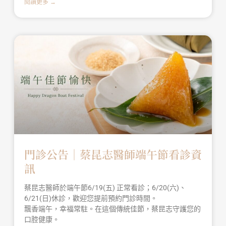
閱讀更多 →
門診公告｜蔡昆志醫師端午節看診資
訊
蔡昆志醫師於端午節6/19(五) 正常看診；6/20(六)、
6/21(日)休診，歡迎您提前預約門診時間。
飄香端午，幸福常駐。在這個傳統佳節，蔡昆志守護您的
口腔健康。