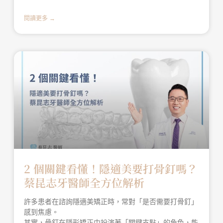
閱讀更多 →
2 個關鍵看懂！隱適美要打骨釘嗎？
蔡昆志牙醫師全方位解析
許多患者在諮詢隱適美矯正時，常對「是否需要打骨釘」
感到焦慮。
其實，骨釘在隱形矯正中扮演著「關鍵支點」的角色，能