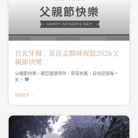
台北牙醫│蔡昆志醫師祝您2026父
親節快樂
父親節快樂，願您健康常伴、笑容依舊，自信迎接每一
天！
閱讀更多 →