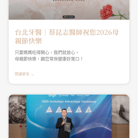
台北牙醫│蔡昆志醫師祝您2026母
親節快樂
只要媽媽吃得開心，我們就放心。
母親節快樂，願您常保健康好胃口！
閱讀更多 →