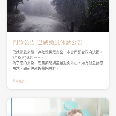
門診公告|巴威颱風休診公告
巴威颱風來襲，為確保民眾安全，本診所配合政府決策，
7/10(五)休診一日。
為了您的安全，颱風期間請盡量避免外出。如有緊急醫療
需求，請前往就近醫院看診。
閱讀更多 →