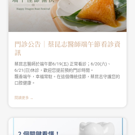
門診公告｜蔡昆志醫師端午節看診資
訊
蔡昆志醫師於端午節6/19(五) 正常看診；6/20(六)、
6/21(日)休診，歡迎您提前預約門診時間。
飄香端午，幸福常駐。在這個傳統佳節，蔡昆志守護您的
口腔健康。
閱讀更多 →