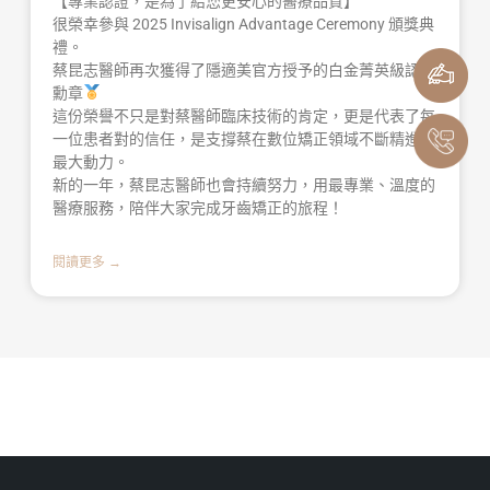
【專業認證，是為了給您更安心的醫療品質】
很榮幸參與 2025 Invisalign Advantage Ceremony 頒獎典
禮。
蔡昆志醫師再次獲得了隱適美官方授予的白金菁英級認證
勳章
這份榮譽不只是對蔡醫師臨床技術的肯定，更是代表了每
一位患者對的信任，是支撐蔡在數位矯正領域不斷精進的
最大動力。
新的一年，蔡昆志醫師也會持續努力，用最專業、溫度的
醫療服務，陪伴大家完成牙齒矯正的旅程！
閱讀更多 →