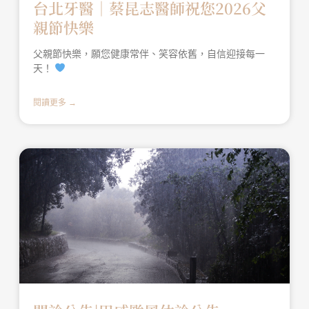
台北牙醫│蔡昆志醫師祝您2026父
親節快樂
父親節快樂，願您健康常伴、笑容依舊，自信迎接每一
天！
閱讀更多 →