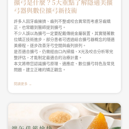
擴弓是什麼？5大重點了解隱適美擴
弓器與數位擴弓新技術
許多人因牙齒擁擠、齒列不整或咬合異常而考慮牙齒矯
正，也常聽到醫師提到擴弓。
不少人誤以為擴弓一定要配戴傳統金屬裝置，其實隨著數
位矯正技術進步，部分患者可透過結合擴弓器概念的隱適
美療程，逐步改善牙弓空間與齒列排列。
是否適合擴弓，仍需經由口內掃描、X光及咬合分析等完
整評估，才能制定最適合的治療計畫。
本文將帶您認識擴弓原理、適應症、數位擴弓特色及常見
問題，建立正確的矯正觀念。
閱讀更多 →