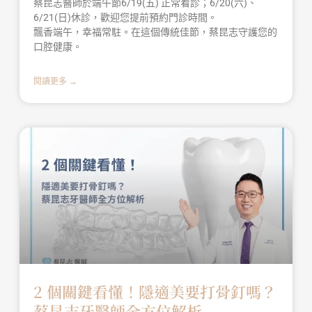
蔡昆志醫師於端午節6/19(五) 正常看診；6/20(六)、
6/21(日)休診，歡迎您提前預約門診時間。
飄香端午，幸福常駐。在這個傳統佳節，蔡昆志守護您的
口腔健康。
閱讀更多 →
2 個關鍵看懂！隱適美要打骨釘嗎？
蔡昆志牙醫師全方位解析