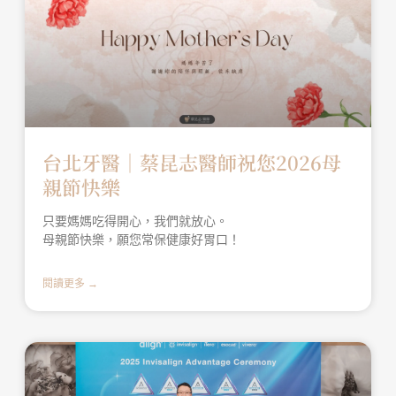
台北牙醫│蔡昆志醫師祝您2026母
親節快樂
只要媽媽吃得開心，我們就放心。
母親節快樂，願您常保健康好胃口！
閱讀更多 →