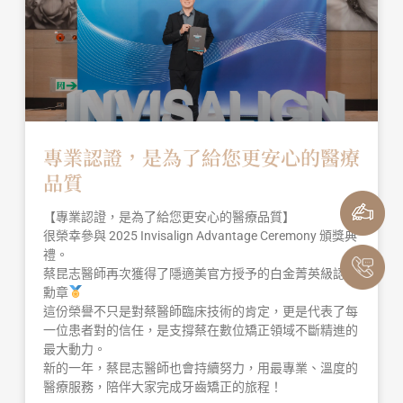
專業認證，是為了給您更安心的醫療
品質
【專業認證，是為了給您更安心的醫療品質】
很榮幸參與 2025 Invisalign Advantage Ceremony 頒獎典
禮。
蔡昆志醫師再次獲得了隱適美官方授予的白金菁英級認證
勳章
這份榮譽不只是對蔡醫師臨床技術的肯定，更是代表了每
一位患者對的信任，是支撐蔡在數位矯正領域不斷精進的
最大動力。
新的一年，蔡昆志醫師也會持續努力，用最專業、溫度的
醫療服務，陪伴大家完成牙齒矯正的旅程！