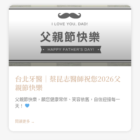
台北牙醫│蔡昆志醫師祝您2026父
親節快樂
父親節快樂，願您健康常伴、笑容依舊，自信迎接每一
天！
閱讀更多 →