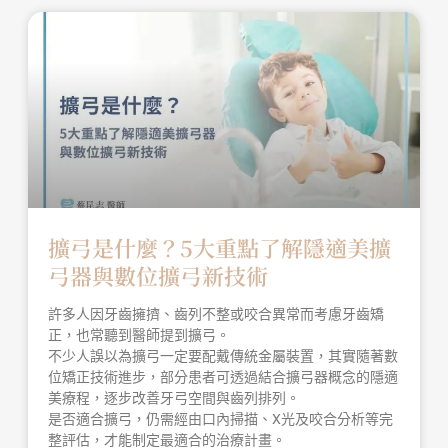
擴弓是什麼？5大重點了解隱適美擴
弓器與數位擴弓新技術
許多人因牙齒擁擠、齒列不整或咬合異常而考慮牙齒矯
正，也常聽到醫師提到擴弓。
不少人誤以為擴弓一定要配戴傳統金屬裝置，其實隨著數
位矯正技術進步，部分患者可透過結合擴弓器概念的隱適
美療程，逐步改善牙弓空間與齒列排列。
是否適合擴弓，仍需經由口內掃描、X光及咬合分析等完
整評估，才能制定最適合的治療計畫。