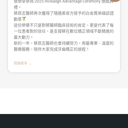
很榮幸參與 2025 Invisalign Advantage Ceremony 頒獎典
禮。
蔡昆志醫師再次獲得了隱適美官方授予的白金菁英級認證
勳章
這份榮譽不只是對蔡醫師臨床技術的肯定，更是代表了每
一位患者對的信任，是支撐蔡在數位矯正領域不斷精進的
最大動力。
新的一年，蔡昆志醫師也會持續努力，用最專業、溫度的
醫療服務，陪伴大家完成牙齒矯正的旅程！
閱讀更多 →