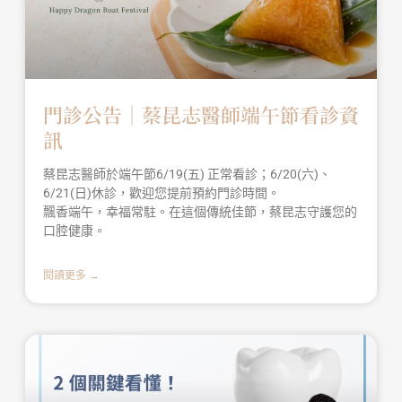
門診公告｜蔡昆志醫師端午節看診資
訊
蔡昆志醫師於端午節6/19(五) 正常看診；6/20(六)、
6/21(日)休診，歡迎您提前預約門診時間。
飄香端午，幸福常駐。在這個傳統佳節，蔡昆志守護您的
口腔健康。
閱讀更多 →