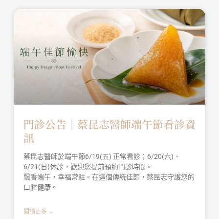
門診公告｜蔡昆志醫師端午節看診資
訊
蔡昆志醫師於端午節6/19(五) 正常看診；6/20(六)、
6/21(日)休診，歡迎您提前預約門診時間。
飄香端午，幸福常駐。在這個傳統佳節，蔡昆志守護您的
口腔健康。
閱讀更多 →