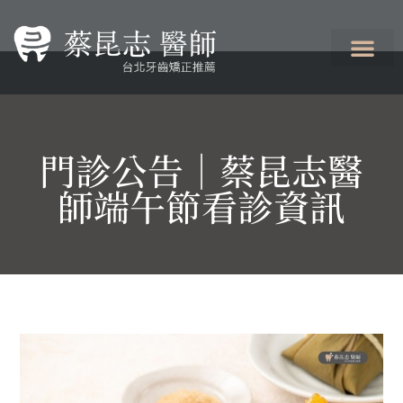
門診公告｜蔡昆志醫
師端午節看診資訊