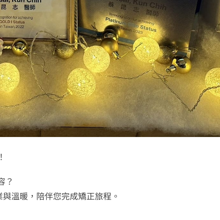
！
容？
業與溫暖，陪伴您完成矯正旅程。