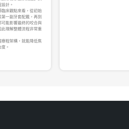
程設計。
師臨床觀點來看，從初始
美第一副牙套配戴，再到
都可能影響最終的咬合與
因此理解整體流程非常重
握療程架構，就能降低焦
合度。