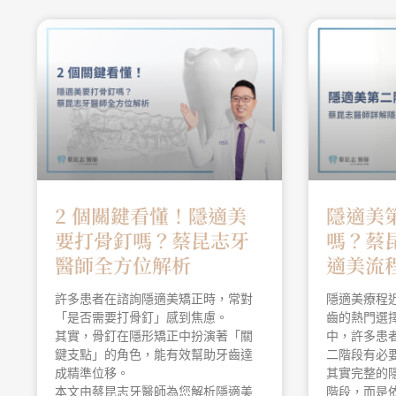
2 個關鍵看懂！隱適美
隱適美
要打骨釘嗎？蔡昆志牙
嗎？蔡
醫師全方位解析
適美流
許多患者在諮詢隱適美矯正時，常對
隱適美療程
「是否需要打骨釘」感到焦慮。
齒的熱門選
其實，骨釘在隱形矯正中扮演著「關
中，許多患
鍵支點」的角色，能有效幫助牙齒達
二階段有必
成精準位移。
其實完整的
本文由蔡昆志牙醫師為您解析隱適美
階段，而是