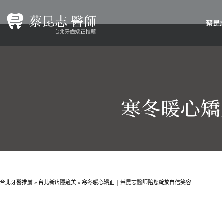
蔡昆
寒冬暖心矯
台北牙醫推薦
»
台北新店隱適美
»
寒冬暖心矯正 | 蔡昆志醫師陪您綻放自信笑容