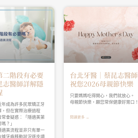
第二階段有必要
台北牙醫│蔡昆志醫師
昆志醫師詳解隱
祝您2026母親節快樂
程
只要媽媽吃得開心，我們就放心。
母親節快樂，願您常保健康好胃口
近年成為許多民眾矯正牙
擇，但在實際治療過程
者常會疑惑：「隱適美第
閱讀更多 →
要嗎？」
隱適美流程並非只有單一
依據牙齒移動狀況逐步調