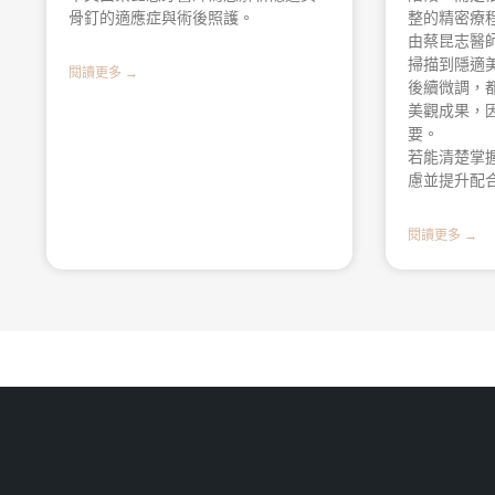
骨釘的適應症與術後照護。
整的精密療
由蔡昆志醫
掃描到隱適
閱讀更多 →
後續微調，
美觀成果，
要。
若能清楚掌
慮並提升配
閱讀更多 →