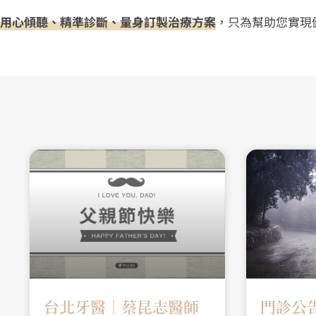
用心傾聽、精準診斷、量身訂製治療方案
，只為幫助您實現
台北牙醫│蔡昆志醫師
門診公