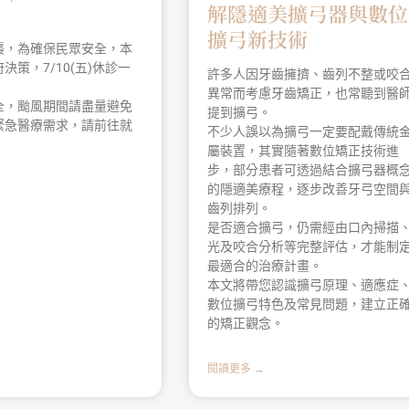
解隱適美擴弓器與數位
擴弓新技術
襲，為確保民眾安全，本
決策，7/10(五)休診一
許多人因牙齒擁擠、齒列不整或咬
異常而考慮牙齒矯正，也常聽到醫
全，颱風期間請盡量避免
提到擴弓。
緊急醫療需求，請前往就
不少人誤以為擴弓一定要配戴傳統
。
屬裝置，其實隨著數位矯正技術進
步，部分患者可透過結合擴弓器概
的隱適美療程，逐步改善牙弓空間
齒列排列。
是否適合擴弓，仍需經由口內掃描、
光及咬合分析等完整評估，才能制
最適合的治療計畫。
本文將帶您認識擴弓原理、適應症
數位擴弓特色及常見問題，建立正
的矯正觀念。
閱讀更多 →