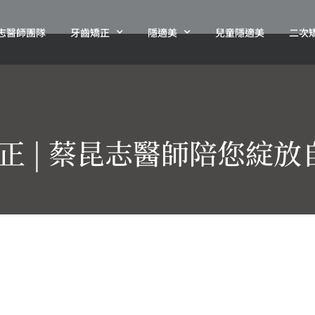
志醫師團隊
牙齒矯正
隱適美
兒童隱適美
二次
正 | 蔡昆志醫師陪您綻放