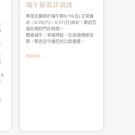
端午節看診資訊
蔡昆志醫師於端午節6/19(五) 正常看
診；6/20(六)、6/21(日)休診，歡迎您
合
提前預約門診時間。
師
飄香端午，幸福常駐。在這個傳統佳
節，蔡昆志守護您的口腔健康。
金
念
閱讀更多 →
與
X
定
、
確