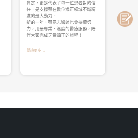
肯定，更是代表了每一位患者對的信
任，是支撐蔡在數位矯正領域不斷精
進的最大動力。
新的一年，蔡昆志醫師也會持續努
力，用最專業、溫度的醫療服務，陪
伴大家完成牙齒矯正的旅程！
閱讀更多 →