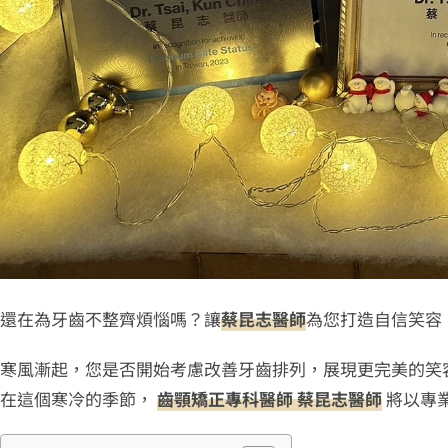
還在為牙齒不整齊煩惱嗎？讓
蔡昆志醫師
為您打造自信笑容
寒風漸起，您是否開始考慮改善牙齒排列，展現更完美的笑
在這個寒冷的季節，
齒顎矯正專科醫師 蔡昆志醫師
將以專