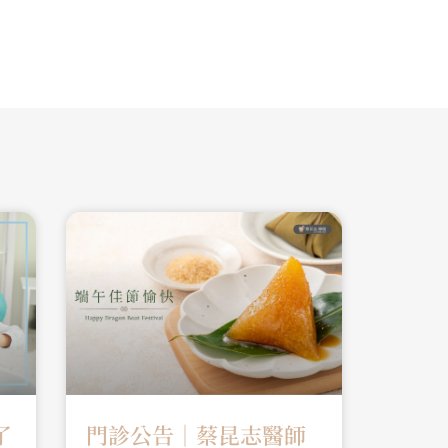
了
門診公告｜蔡昆志醫師