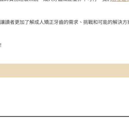
，讓讀者更加了解成人矯正牙齒的需求、挑戰和可能的解決方
！