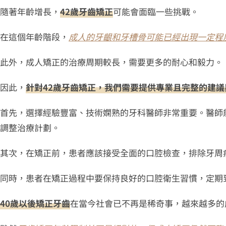
隨著年齡增長，
42歲牙齒矯正
可能會面臨一些挑戰。
在這個年齡階段，
成人的牙齦和牙槽骨可能已經出現一定程
此外，成人矯正的治療周期較長，需要更多的耐心和毅力。
因此，
針對42歲牙齒矯正，我們需要提供專業且完整的建議
首先，選擇經驗豐富、技術嫻熟的牙科醫師非常重要。醫師
調整治療計劃。
其次，在矯正前，患者應該接受全面的口腔檢查，排除牙周
同時，患者在矯正過程中要保持良好的口腔衛生習慣，定期
40歲以後矯正牙齒
在當今社會已不再是稀奇事，越來越多的