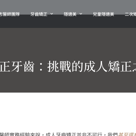
志醫師團隊
牙齒矯正
隱適美
兒童隱適美
二次
矯正牙齒：挑戰的成人矯正
醫師實務經驗來說，成人牙齒矯正並非不可行，我們
甚至還有