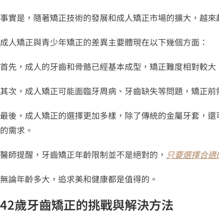
事實是，隨著矯正技術的發展和成人矯正市場的擴大，越來
成人矯正與青少年矯正的差異主要體現在以下幾個方面：
首先，成人的牙齒和骨骼已經基本成型，矯正難度相對較大
其次，成人矯正可能面臨牙周病、牙齒缺失等問題，矯正前
最後，成人矯正的選擇更加多樣，除了傳統的金屬牙套，還
的需求。
醫師提醒，牙齒矯正年齡限制並不是絕對的，
只要選擇合適
無論年齡多大，追求美和健康都是值得的。
42歲牙齒矯正的挑戰與解決方法