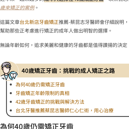
歲來矯正的案例
。
這篇文章
台北新店牙齒矯正
推薦-蔡昆志牙醫師會仔細說明
幫助那些正考慮進行矯正的成年人做出明智的選擇。
無論年齡如何，追求美麗和健康的牙齒都是值得讚揚的決定
40歲矯正牙齒：挑戰的成人矯正之路
為何40歲仍需矯正牙齒
牙齒矯正年齡限制的真相
42歲牙齒矯正的挑戰與解決方法
台北牙醫推薦蔡昆志醫師仁心仁術，用心治療
為何40歲仍需矯正牙齒