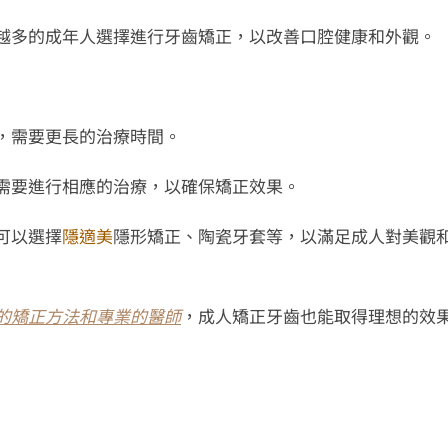
越多的成年人選擇進行牙齒矯正，以改善口腔健康和外觀。
，需要更長的治療時間。
需要進行相應的治療，以確保矯正效果。
可以選擇
隱適美
隱形矯正、陶瓷牙套等，以滿足成人對美觀
的矯正方法和專業的醫師
，成人矯正牙齒也能取得理想的效