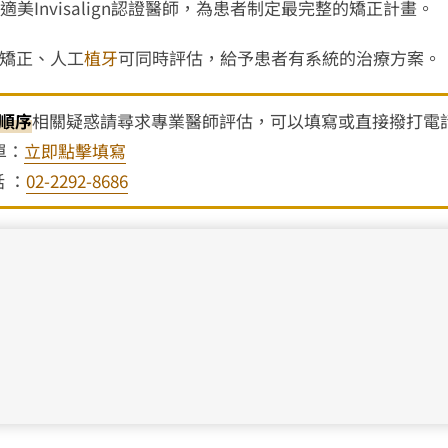
Invisalign認證醫師，為患者制定最完整的矯正計畫。
牙矯正、人工
植牙
可同時評估，給予患者有系統的治療方案。
順序
相關疑惑請尋求專業醫師評估，可以填寫或直接撥打電
單：
立即點擊填寫
 ：
02-2292-8686