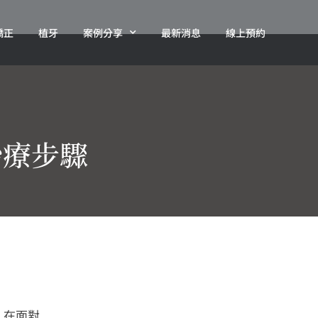
矯正
植牙
案例分享
最新消息
線上預約
治療步驟
，在面對