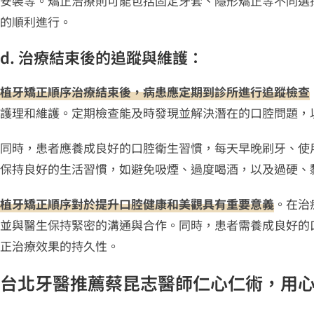
安裝等。矯正治療則可能包括固定牙套、隱形矯正等不同選
的順利進行。
d. 治療結束後的追蹤與維護：
植牙矯正順序治療結束後，病患應定期到診所進行追蹤檢查
護理和維護。定期檢查能及時發現並解決潛在的口腔問題，
同時，患者應養成良好的口腔衛生習慣，每天早晚刷牙、使
保持良好的生活習慣，如避免吸煙、過度喝酒，以及過硬、
植牙矯正順序對於提升口腔健康和美觀具有重要意義
。在治
並與醫生保持緊密的溝通與合作。同時，患者需養成良好的
正治療效果的持久性。
台北牙醫推薦蔡昆志醫師仁心仁術，用