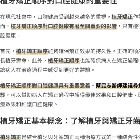
植牙矯正順序對口腔健康的重要性
在現代社會中，口腔健康受到越來越多的重視。
植牙矯正
作
而，
植牙矯正順序對口腔健康有著至關重要的影響
，只有遵
腔健康。
首先，
植牙矯正順序
能夠確保矯正效果的持久性。正確的順
長植牙壽命。此外，
植牙矯正順序
也能確保病人在矯正過程
讓病人在治療過程中感受到更好的體驗。
植牙矯正順序對口腔健康具有重要意義
。
蔡昆志醫師建議尋
驟，可以幫助病人在矯正過程中獲得最佳效果和口腔健康。
療效果和維護口腔健康。
植牙矯正基本概念：了解植牙與矯正牙
植牙矯正
是結合植牙與牙齒矯正兩種治療方式的一種綜合性