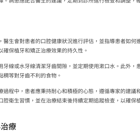
擇。病患應配合醫生的建議，定期到診所進行檢查和調整，
，醫生會對患者的口腔健康狀況進行評估，並指導患者如何
以確保植牙和矯正治療效果的持久性。
用牙線或水牙線清潔牙齒間隙，並定期使用漱口水。此外，
黏稠等對牙齒不利的食物。
療過程中，患者應秉持耐心和積極的心態，遵循專家的建議
口腔衛生習慣，並在治療結束後持續定期追蹤檢查，以確保
心治療