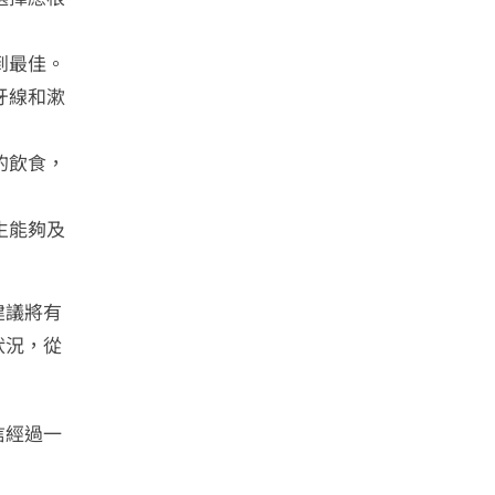
到最佳。
牙線和漱
的飲食，
生能夠及
建議將有
狀況，從
信經過一