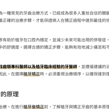
為一種常見的牙齒治療方式，已經成為很多人重拾自信的關
循正確的治療步驟，才能保證病人在矯正過程中達到最佳的
序有助於植牙在口腔內穩定，並減少未來可能出現的併發症
中的舒適度。選擇合適的矯正步驟，能夠有效地減少痛苦和
找齒顎專科醫師以及植牙臨床經驗的牙醫師
，並遵循建議的
因此，在選擇
植牙矯正
時，必須重視治療順序，以確保達到
齒的原理
治療。在進行
植牙後矯正
前，了解植牙與矯正牙齒的基本原