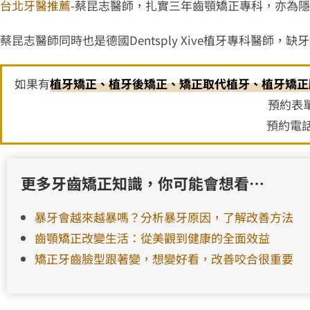
台北牙醫推薦
-蔡昆志醫師，扎實三年齒顎矯正專科，亦為隱適美
蔡昆志醫師同時也是德國Dentsply Xive植牙專科醫師，缺
如果有
植牙矯正、植牙後矯正、矯正取代植牙、植牙矯正
預約表
預約電話
更多牙齒矯正知識，你可能會想看…
暴牙會越來越暴嗎？分析暴牙原因，了解改善方法
齒顎矯正改變生活：從美觀到健康的全面效益
矯正牙齒臉型跟著變，想變好看，改善咬合很重要