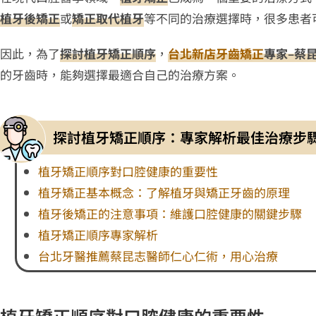
植牙後矯正
或
矯正取代植牙
等不同的治療選擇時，很多患者
因此，為了
探討植牙矯正順序
，
台北新店牙齒矯正
專家–蔡
的牙齒時，能夠選擇最適合自己的治療方案。
探討植牙矯正順序：專家解析最佳治療步
植牙矯正順序對口腔健康的重要性
植牙矯正基本概念：了解植牙與矯正牙齒的原理
植牙後矯正的注意事項：維護口腔健康的關鍵步驟
植牙矯正順序專家解析
台北牙醫推薦蔡昆志醫師仁心仁術，用心治療