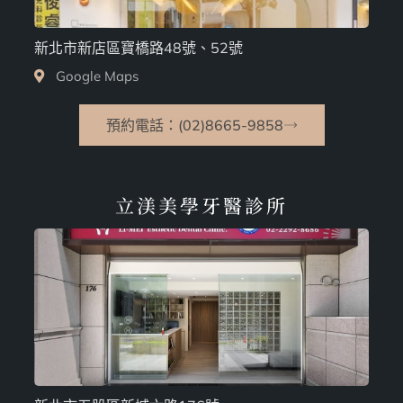
新北市新店區寶橋路48號、52號
Google Maps
預約電話：(02)8665-9858
立渼美學牙醫診所