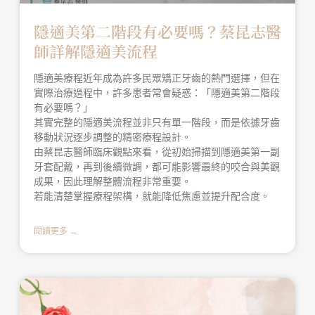
隱適美第二階段有必要嗎？蔡昆志醫
師詳解隱適美流程
隱適美療程近年成為許多民眾矯正牙齒的熱門選擇，但在
實際治療過程中，許多患者常會疑惑：「隱適美第二階段
有必要嗎？」
其實完整的隱適美流程並非只有單一階段，而是依據牙齒
移動狀況逐步調整的精密療程設計。
由蔡昆志醫師臨床觀點來看，從初始掃描到隱適美第一副
牙套配戴，再到後續微調，都可能影響最終的咬合與美觀
成果，因此理解整體流程非常重要。
若能清楚掌握療程架構，就能降低焦慮並提升配合度。
閱讀更多 →