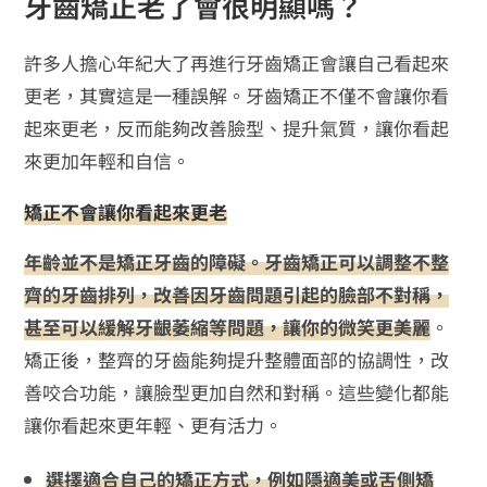
牙齒矯正老了會很明顯嗎？
許多人擔心年紀大了再進行牙齒矯正會讓自己看起來
更老，其實這是一種誤解。牙齒矯正不僅不會讓你看
起來更老，反而能夠改善臉型、提升氣質，讓你看起
來更加年輕和自信。
矯正不會讓你看起來更老
年齡並不是矯正牙齒的障礙。牙齒矯正可以調整不整
齊的牙齒排列，改善因牙齒問題引起的臉部不對稱，
甚至可以緩解牙齦萎縮等問題，讓你的微笑更美麗
。
矯正後，整齊的牙齒能夠提升整體面部的協調性，改
善咬合功能，讓臉型更加自然和對稱。這些變化都能
讓你看起來更年輕、更有活力。
選擇適合自己的矯正方式，例如隱適美或舌側矯