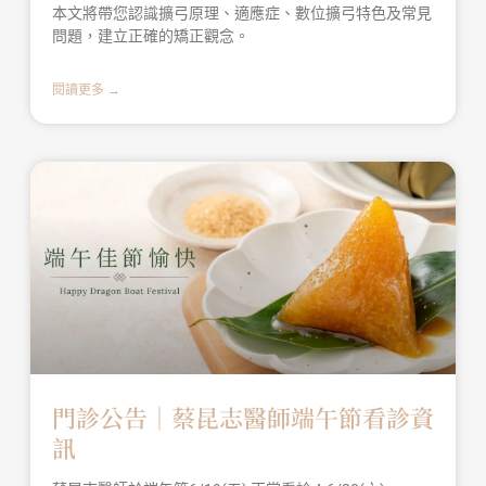
本文將帶您認識擴弓原理、適應症、數位擴弓特色及常見
問題，建立正確的矯正觀念。
閱讀更多 →
門診公告｜蔡昆志醫師端午節看診資
訊