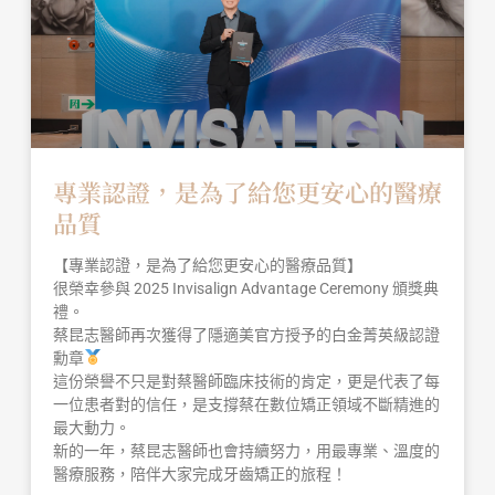
專業認證，是為了給您更安心的醫療
品質
【專業認證，是為了給您更安心的醫療品質】
很榮幸參與 2025 Invisalign Advantage Ceremony 頒獎典
禮。
蔡昆志醫師再次獲得了隱適美官方授予的白金菁英級認證
勳章
這份榮譽不只是對蔡醫師臨床技術的肯定，更是代表了每
一位患者對的信任，是支撐蔡在數位矯正領域不斷精進的
最大動力。
新的一年，蔡昆志醫師也會持續努力，用最專業、溫度的
醫療服務，陪伴大家完成牙齒矯正的旅程！