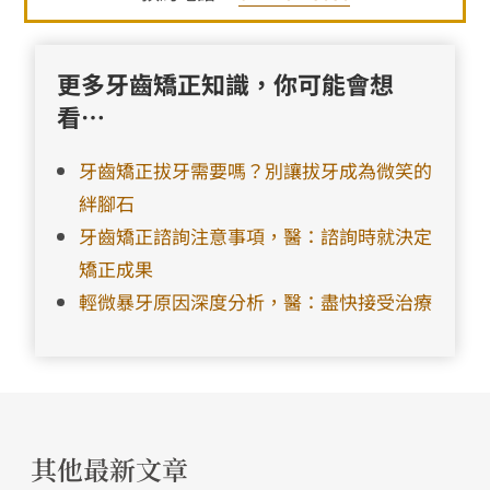
更多牙齒矯正知識，你可能會想
看…
牙齒矯正拔牙需要嗎？別讓拔牙成為微笑的
絆腳石
牙齒矯正諮詢注意事項，醫：諮詢時就決定
矯正成果
輕微暴牙原因深度分析，醫：盡快接受治療
其他最新文章