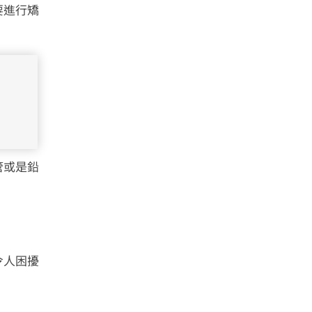
要進行矯
管或是鉛
令人困擾