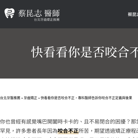
蔡昆
快看看你是否咬合
台北牙醫推薦
»
牙齒矯正
»
快看看你是否咬合不正，專科醫師告訴你咬合不正定義與後果
你也曾經有感覺嘴巴開闔時卡卡的、且不易閉合的困擾？那
罕見，許多患者長年因為
咬合不正
所苦，期望透過矯正療程