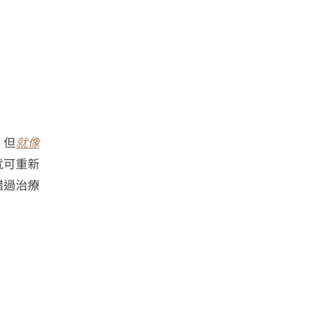
，但
就像
就可重新
錯過治療