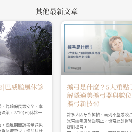
其他最新文章
告|巴威颱風休診
擴弓是什麼？5大重點
解隱適美擴弓器與數位
擴弓新技術
襲，為確保民眾安全，本
決策，7/10(五)休診一
許多人因牙齒擁擠、齒列不整或咬
異常而考慮牙齒矯正，也常聽到醫
全，颱風期間請盡量避免
提到擴弓。
緊急醫療需求，請前往就