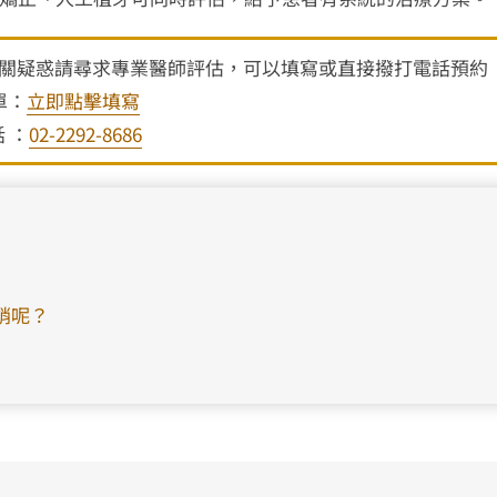
關疑惑請尋求專業醫師評估，可以填寫或直接撥打電話預約
單：
立即點擊填寫
 ：
02-2292-8686
銷呢？