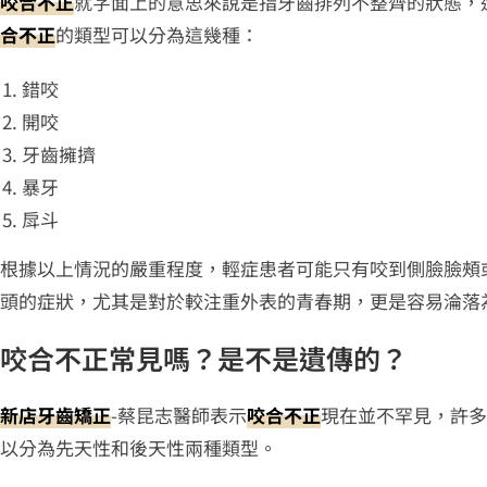
咬合不正
就字面上的意思來說是指牙齒排列不整齊的狀態，
合不正
的類型可以分為這幾種：
錯咬
開咬
牙齒擁擠
暴牙
戽斗
根據以上情況的嚴重程度，輕症患者可能只有咬到側臉臉頰
頭的症狀，尤其是對於較注重外表的青春期，更是容易淪落
咬合不正常見嗎？是不是遺傳的？
新店牙齒矯正
-蔡昆志醫師表示
咬合不正
現在並不罕見，許多
以分為先天性和後天性兩種類型。