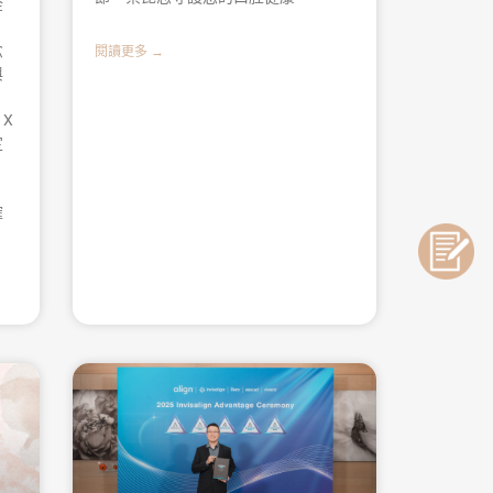
金
念
閱讀更多 →
與
X
定
、
確