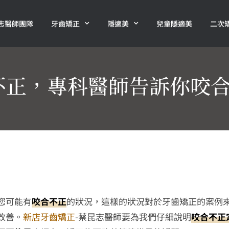
志醫師團隊
牙齒矯正
隱適美
兒童隱適美
二次
不正，專科醫師告訴你咬
您可能有
咬合不正
的狀況，這樣的狀況對於牙齒矯正的案例
改善。
新店牙齒矯正
-蔡昆志醫師要為我們仔細說明
咬合不正