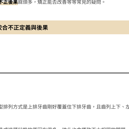
不正後果
麻煩多，矯正能否改善等等常見的疑問。
咬合不正定義與後果
型排列方式是上排牙齒剛好覆蓋住下排牙齒，且齒列上下、