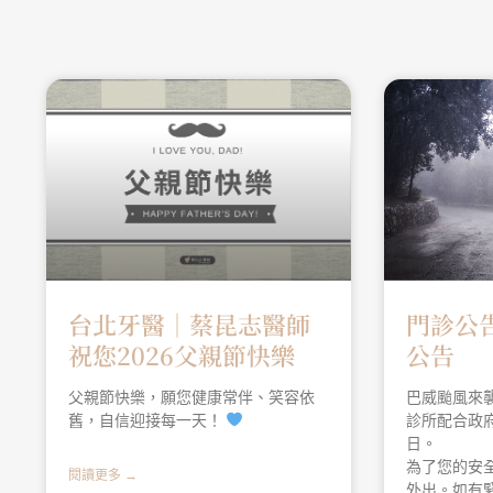
台北牙醫│蔡昆志醫師
門診公
祝您2026父親節快樂
公告
父親節快樂，願您健康常伴、笑容依
巴威颱風來
舊，自信迎接每一天！
診所配合政府
日。
為了您的安
閱讀更多 →
外出。如有