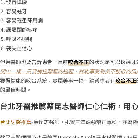
發音障礙
容易蛀牙
容易罹患牙周病
顳顎關節疼痛
呼吸不順暢
喪失自信心
但蔡醫師也要告訴患者，目前
咬合不正
的狀況是可以透過牙
爬山一樣，只要撐過艱難的過程，就能享受到美不勝收的風
獲得健康的咬合系統，實屬美事一樁。建議患者有
咬合不正
的最佳時間。
台北牙醫推薦蔡昆志醫師仁心仁術，用
台北牙醫推薦
-蔡昆志醫師，扎實三年齒顎矯正專科，亦為隱適美
蔡昆志醫師同時也是德國Dentsply Xive植牙專科醫