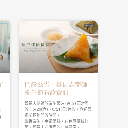
了
門診公告｜蔡昆志醫師
端午節看診資訊
蔡昆志醫師於端午節6/19(五) 正常看
診；6/20(六)、6/21(日)休診，歡迎您
合
提前預約門診時間。
師
飄香端午，幸福常駐。在這個傳統佳
節，蔡昆志守護您的口腔健康。