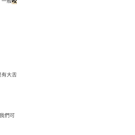
，一般
咬
是有大舌
我們可