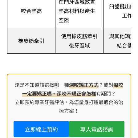
在門牙區域放置
臼齒挺出的
咬合墊高
墊高材料以產生
工作
空隙
使用橡皮筋牽引
與其他矯正
橡皮筋牽引
後牙區域
結合使用
還是不知道該選擇哪一種
深咬矯正方式
？或對
深咬
一定要矯正嗎、深咬不矯正會怎樣
有疑問？
立即預約專業牙醫評估，為您量身打造最適合的治
療方案！
立即線上預約
專人電話諮詢