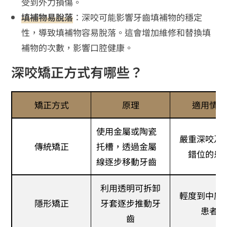
受到外力損傷。
填補物易脫落
：深咬可能影響牙齒填補物的穩定
性，導致填補物容易脫落。這會增加維修和替換填
補物的次數，影響口腔健康。
深咬矯正方式有哪些？
矯正方式
原理
適用情況
使用金屬或陶瓷
嚴重深咬及
傳統矯正
托槽，透過金屬
錯位的患
線逐步移動牙齒
利用透明可拆卸
輕度到中度
隱形矯正
牙套逐步推動牙
患者
齒