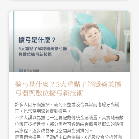
擴弓是什麼？5大重點了解隱適美擴
弓器與數位擴弓新技術
許多人因牙齒擁擠、齒列不整或咬合異常而考慮牙齒矯
正，也常聽到醫師提到擴弓。
不少人誤以為擴弓一定要配戴傳統金屬裝置，其實隨著數
位矯正技術進步，部分患者可透過結合擴弓器概念的隱適
美療程，逐步改善牙弓空間與齒列排列。
是否適合擴弓，仍需經由口內掃描、X光及咬合分析等完