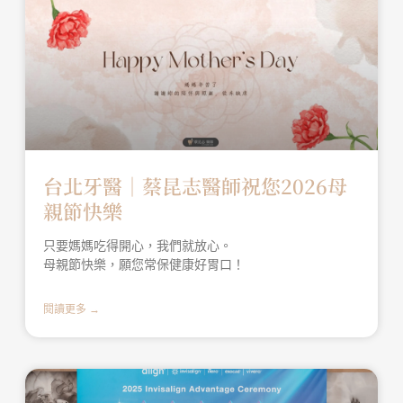
台北牙醫│蔡昆志醫師祝您2026母
親節快樂
只要媽媽吃得開心，我們就放心。
母親節快樂，願您常保健康好胃口！
閱讀更多 →