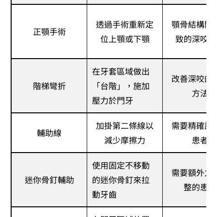
透過手術重新定
顎骨結構問
正顎手術
位上顎或下顎
致的深咬患
在牙套區域做出
改善深咬的
階梯彎折
「台階」，施加
方法
壓力於門牙
加掛第二條線以
需要精確調
輔助線
減少摩擦力
患者
使用固定不移動
需要額外力
迷你骨釘輔助
的迷你骨釘來拉
整的患者
動牙齒