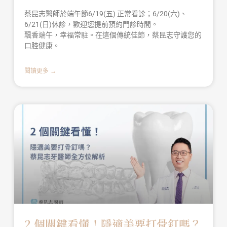
蔡昆志醫師於端午節6/19(五) 正常看診；6/20(六)、
6/21(日)休診，歡迎您提前預約門診時間。
飄香端午，幸福常駐。在這個傳統佳節，蔡昆志守護您的
口腔健康。
閱讀更多 →
2 個關鍵看懂！隱適美要打骨釘嗎？