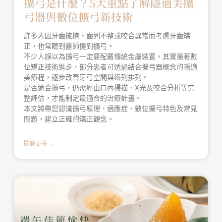
擴弓是什麼？5大重點了解隱適美擴
弓器與數位擴弓新技術
許多人因牙齒擁擠、齒列不整或咬合異常而考慮牙齒矯
正，也常聽到醫師提到擴弓。
不少人誤以為擴弓一定要配戴傳統金屬裝置，其實隨著數
位矯正技術進步，部分患者可透過結合擴弓器概念的隱適
美療程，逐步改善牙弓空間與齒列排列。
是否適合擴弓，仍需經由口內掃描、X光及咬合分析等完
整評估，才能制定最適合的治療計畫。
本文將帶您認識擴弓原理、適應症、數位擴弓特色及常見
問題，建立正確的矯正觀念。
閱讀更多 →