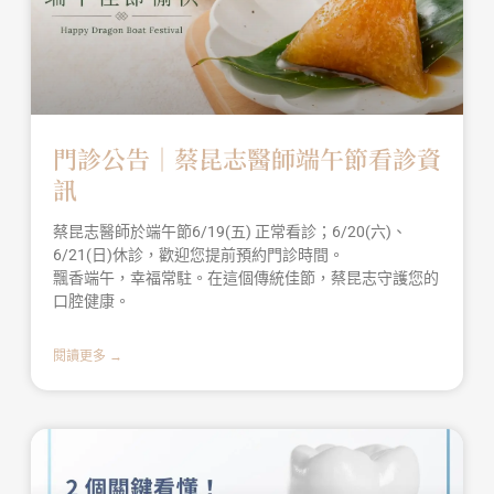
門診公告｜蔡昆志醫師端午節看診資
訊
蔡昆志醫師於端午節6/19(五) 正常看診；6/20(六)、
6/21(日)休診，歡迎您提前預約門診時間。
飄香端午，幸福常駐。在這個傳統佳節，蔡昆志守護您的
口腔健康。
閱讀更多 →