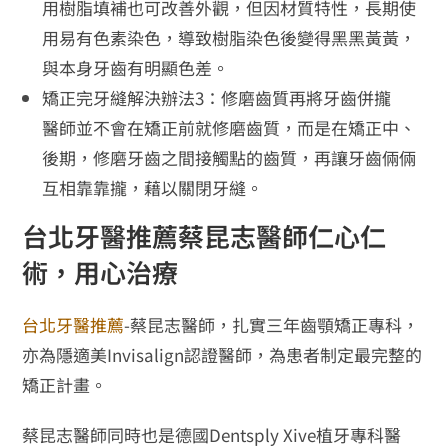
用樹脂填補也可改善外觀，但因材質特性，長期使
用易有色素染色，導致樹脂染色後變得黑黑黃黃，
與本身牙齒有明顯色差。
矯正完牙縫解決辦法3：修磨齒質再將牙齒併攏
醫師並不會在矯正前就修磨齒質，而是在矯正中、
後期，修磨牙齒之間接觸點的齒質，再讓牙齒倆倆
互相靠靠攏，藉以關閉牙縫。
台北牙醫推薦蔡昆志醫師仁心仁
術，用心治療
台北牙醫推薦
-蔡昆志醫師，扎實三年齒顎矯正專科，
亦為隱適美Invisalign認證醫師，為患者制定最完整的
矯正計畫。
蔡昆志醫師同時也是德國Dentsply Xive植牙專科醫