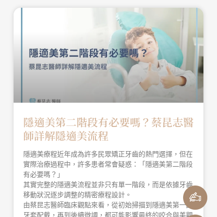
隱適美第二階段有必要嗎？蔡昆志醫
師詳解隱適美流程
隱適美療程近年成為許多民眾矯正牙齒的熱門選擇，但在
實際治療過程中，許多患者常會疑惑：「隱適美第二階段
有必要嗎？」
其實完整的隱適美流程並非只有單一階段，而是依據牙齒
移動狀況逐步調整的精密療程設計。
由蔡昆志醫師臨床觀點來看，從初始掃描到隱適美第一副
牙套配戴，再到後續微調，都可能影響最終的咬合與美觀