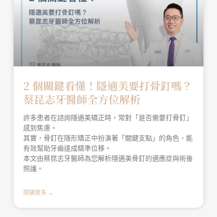
2 個關鍵看懂！隱適美要打骨釘嗎？
蔡昆志牙醫師全方位解析
許多患者在諮詢隱適美矯正時，常對「是否需要打骨釘」
感到焦慮。
其實，骨釘在隱形矯正中扮演著「關鍵支點」的角色，能
有效幫助牙齒達成精準位移。
本文由蔡昆志牙醫師為您解析隱適美骨釘的適應症與術後
照護。
閱讀更多 →