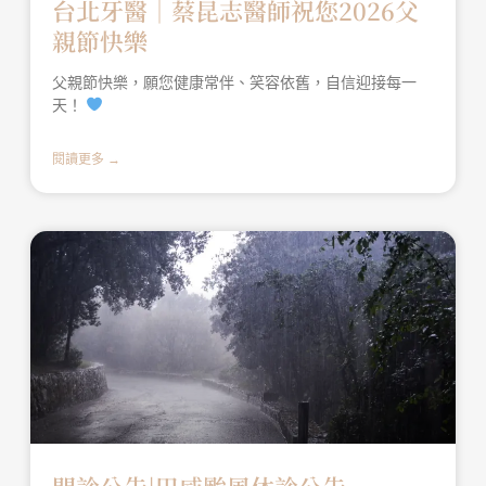
台北牙醫│蔡昆志醫師祝您2026父
親節快樂
父親節快樂，願您健康常伴、笑容依舊，自信迎接每一
天！
閱讀更多 →