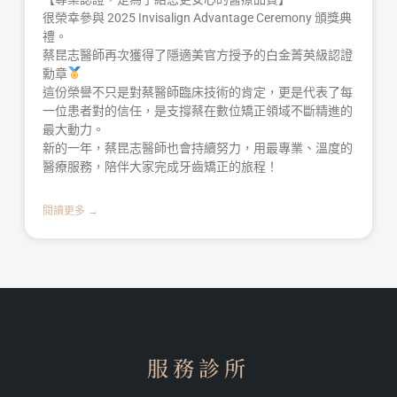
很榮幸參與 2025 Invisalign Advantage Ceremony 頒獎典
禮。
蔡昆志醫師再次獲得了隱適美官方授予的白金菁英級認證
勳章
這份榮譽不只是對蔡醫師臨床技術的肯定，更是代表了每
一位患者對的信任，是支撐蔡在數位矯正領域不斷精進的
最大動力。
新的一年，蔡昆志醫師也會持續努力，用最專業、溫度的
醫療服務，陪伴大家完成牙齒矯正的旅程！
閱讀更多 →
服務診所