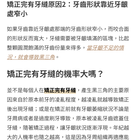
矯正完有牙縫原因2：牙齒形狀靠近牙齦
處窄小
如果牙齒靠近牙齦處那端的牙齒形狀窄小，而咬合面
的形狀反而寬大，牙縫需要被牙齦填滿的區塊，比起
整顆圓潤飽滿的牙齒份量來得多，
當牙齦不足的情
況，就會導致黑三角
。
矯正完有牙縫的機率大嗎？
並不是每個人在
矯正完有牙縫
，產生黑三角的主要原
因來自於原本前牙的凌亂程度，越凌亂就越導致矯正
後出現牙縫；或是在矯正前就有牙齦萎縮狀況不論是
牙周病或者是過度刷牙導致，原本被凌亂牙齒遮蓋住
牙縫，隨著矯正過程，讓牙齦狀況逐漸浮現。年紀越
大的人機率也隨之越高，這是因為牙周組織再適應能