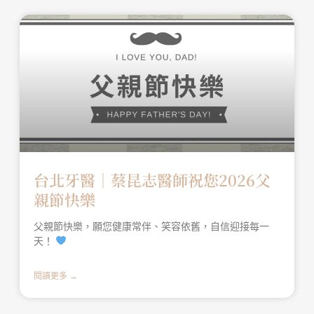
台北牙醫│蔡昆志醫師祝您2026父
親節快樂
父親節快樂，願您健康常伴、笑容依舊，自信迎接每一
天！
閱讀更多 →