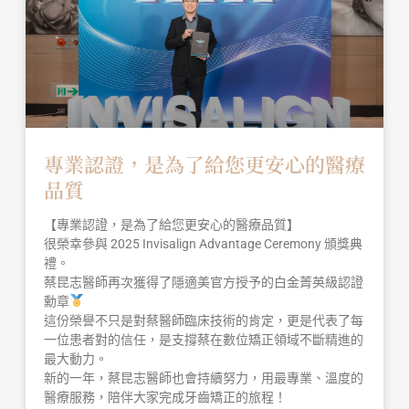
專業認證，是為了給您更安心的醫療
品質
【專業認證，是為了給您更安心的醫療品質】
很榮幸參與 2025 Invisalign Advantage Ceremony 頒獎典
禮。
蔡昆志醫師再次獲得了隱適美官方授予的白金菁英級認證
勳章
這份榮譽不只是對蔡醫師臨床技術的肯定，更是代表了每
一位患者對的信任，是支撐蔡在數位矯正領域不斷精進的
最大動力。
新的一年，蔡昆志醫師也會持續努力，用最專業、溫度的
醫療服務，陪伴大家完成牙齒矯正的旅程！