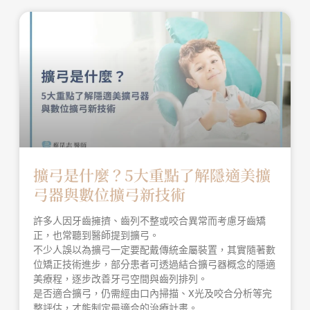
擴弓是什麼？5大重點了解隱適美擴
弓器與數位擴弓新技術
許多人因牙齒擁擠、齒列不整或咬合異常而考慮牙齒矯
正，也常聽到醫師提到擴弓。
不少人誤以為擴弓一定要配戴傳統金屬裝置，其實隨著數
位矯正技術進步，部分患者可透過結合擴弓器概念的隱適
美療程，逐步改善牙弓空間與齒列排列。
是否適合擴弓，仍需經由口內掃描、X光及咬合分析等完
整評估，才能制定最適合的治療計畫。