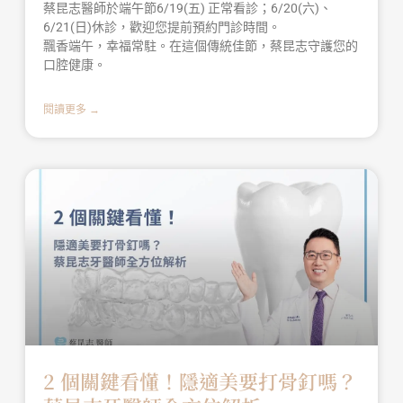
蔡昆志醫師於端午節6/19(五) 正常看診；6/20(六)、
6/21(日)休診，歡迎您提前預約門診時間。
飄香端午，幸福常駐。在這個傳統佳節，蔡昆志守護您的
口腔健康。
閱讀更多 →
2 個關鍵看懂！隱適美要打骨釘嗎？