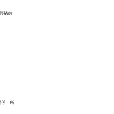
經過較
關係，所