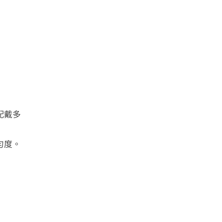
配戴多
勻度。