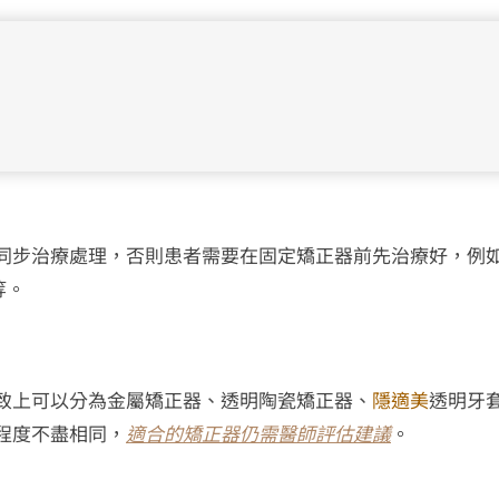
同步治療處理，否則患者需要在固定矯正器前先治療好，例
等。
致上可以分為金屬矯正器、透明陶瓷矯正器、
隱適美
透明牙
程度不盡相同，
適合的矯正器仍需醫師評估建議
。