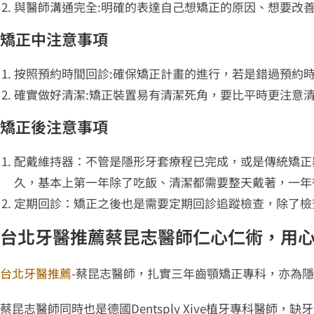
與醫師溝通完全:明確的表達自己想矯正的原因、想要改
矯正中注意事項
按照預約時間回診:確保矯正計畫的進行，若是錯過預約
確實做好清潔:矯正裝置易有清潔死角，要比平時更注意
矯正後注意事項
配戴維持器：不管是隱形牙套療程已完成，或是傳統矯正
久，基本上第一年除了吃飯、清潔都需要整天戴著，一年
定期回診：矯正之後也是需要定期回診追蹤檢查，除了檢
台北牙醫推薦蔡昆志醫師仁心仁術，用
台北牙醫推薦
-蔡昆志醫師，扎實三年齒顎矯正專科，亦為隱適美
蔡昆志醫師同時也是德國Dentsply Xive植牙專科醫