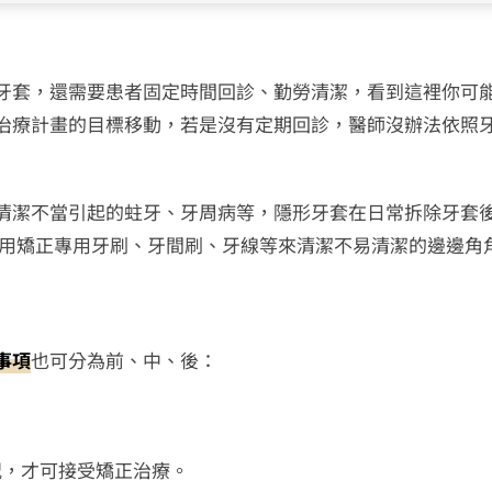
牙套，還需要患者固定時間回診、勤勞清潔，看到這裡你可
治療計畫的目標移動，若是沒有定期回診，醫師沒辦法依照
清潔不當引起的蛀牙、牙周病等，隱形牙套在日常拆除牙套
使用矯正專用牙刷、牙間刷、牙線等來清潔不易清潔的邊邊角
事項
也可分為前、中、後：
況，才可接受矯正治療。