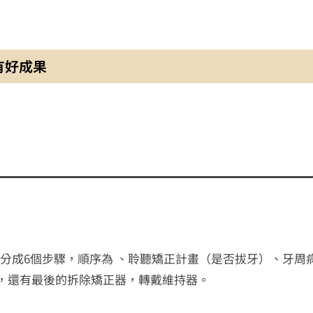
有好成果
分成6個步驟，順序為 、聆聽矯正計畫（是否拔牙）、牙周病
，還有最後的拆除矯正器，轉戴維持器。