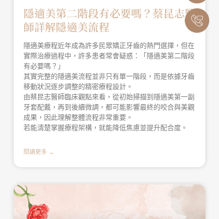
隱適美第二階段有必要嗎？蔡昆志醫
師詳解隱適美流程
隱適美療程近年成為許多民眾矯正牙齒的熱門選擇，但在
實際治療過程中，許多患者常會疑惑：「隱適美第二階段
有必要嗎？」
其實完整的隱適美流程並非只有單一階段，而是依據牙齒
移動狀況逐步調整的精密療程設計。
由蔡昆志醫師臨床觀點來看，從初始掃描到隱適美第一副
牙套配戴，再到後續微調，都可能影響最終的咬合與美觀
成果，因此理解整體流程非常重要。
若能清楚掌握療程架構，就能降低焦慮並提升配合度。
閱讀更多 →