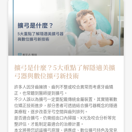
擴弓是什麼？5大重點了解隱適美擴
弓器與數位擴弓新技術
許多人因牙齒擁擠、齒列不整或咬合異常而考慮牙齒矯
正，也常聽到醫師提到擴弓。
不少人誤以為擴弓一定要配戴傳統金屬裝置，其實隨著數
位矯正技術進步，部分患者可透過結合擴弓器概念的隱適
美療程，逐步改善牙弓空間與齒列排列。
是否適合擴弓，仍需經由口內掃描、X光及咬合分析等完
整評估，才能制定最適合的治療計畫。
本文將帶您認識擴弓原理、適應症、數位擴弓特色及常見