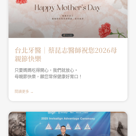
台北牙醫│蔡昆志醫師祝您2026母
親節快樂
只要媽媽吃得開心，我們就放心。
母親節快樂，願您常保健康好胃口！
閱讀更多 →