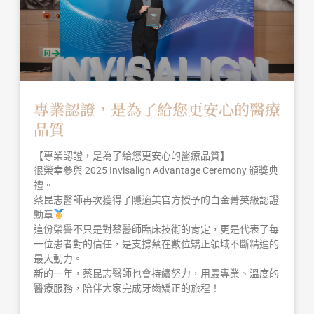
專業認證，是為了給您更安心的醫療
品質
【專業認證，是為了給您更安心的醫療品質】
很榮幸參與 2025 Invisalign Advantage Ceremony 頒獎典
禮。
蔡昆志醫師再次獲得了隱適美官方授予的白金菁英級認證
勳章
這份榮譽不只是對蔡醫師臨床技術的肯定，更是代表了每
一位患者對的信任，是支撐蔡在數位矯正領域不斷精進的
最大動力。
新的一年，蔡昆志醫師也會持續努力，用最專業、溫度的
醫療服務，陪伴大家完成牙齒矯正的旅程！