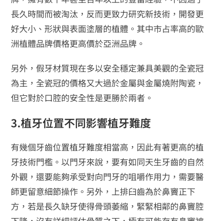
長久時間而被淘汰，反而更致力研究新技術，開發更
好大小、形狀與表面塗層的植體。其中市占率高的歐
洲植體品牌價格更高價於亞洲品牌。
另外，假牙材質現在多以安全穩定兼具美觀的全瓷冠
為主，全瓷冠的價格又大過於金屬與金屬燒附陶瓷，
但它對於口腔的安全性是更勝於兩者。
3.植牙位置不同影響植牙難度
有幾個牙齒位置植牙難度相當高，因此有著更高的植
牙技術門檻。以門牙來說，要有如同天生牙齒的自然
外觀，還要能夠承受對向門牙的咀嚼作用力，需要醫
師更留意細節操作。另外，上排臼齒為於鼻竇正下
方，若是長久缺牙使得骨頭萎縮，緊緊相鄰的鼻竇腔
下降，沒有詳細評估骨質之下，極有可能存有鼻竇被