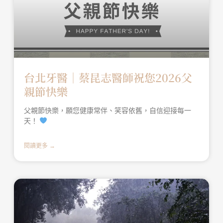
台北牙醫│蔡昆志醫師祝您2026父
親節快樂
父親節快樂，願您健康常伴、笑容依舊，自信迎接每一
天！
閱讀更多 →