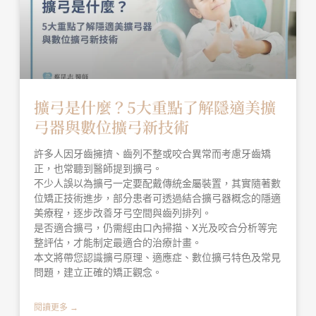
擴弓是什麼？5大重點了解隱適美擴
弓器與數位擴弓新技術
許多人因牙齒擁擠、齒列不整或咬合異常而考慮牙齒矯
正，也常聽到醫師提到擴弓。
不少人誤以為擴弓一定要配戴傳統金屬裝置，其實隨著數
位矯正技術進步，部分患者可透過結合擴弓器概念的隱適
美療程，逐步改善牙弓空間與齒列排列。
是否適合擴弓，仍需經由口內掃描、X光及咬合分析等完
整評估，才能制定最適合的治療計畫。
本文將帶您認識擴弓原理、適應症、數位擴弓特色及常見
問題，建立正確的矯正觀念。
閱讀更多 →