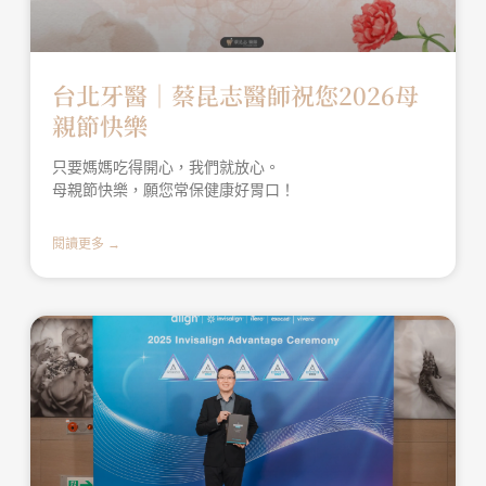
台北牙醫│蔡昆志醫師祝您2026母
親節快樂
只要媽媽吃得開心，我們就放心。
母親節快樂，願您常保健康好胃口！
閱讀更多 →