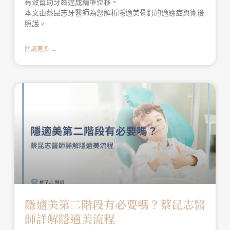
有效幫助牙齒達成精準位移。
本文由蔡昆志牙醫師為您解析隱適美骨釘的適應症與術後
照護。
閱讀更多 →
隱適美第二階段有必要嗎？蔡昆志醫
師詳解隱適美流程