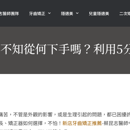
志醫師團隊
牙齒矯正
隱適美
兒童隱適美
二次
不知從何下手嗎？利用5
痛苦，不管是外觀的影響，或是生理引起的問題，都已困擾
長、矯正器如何選擇，不怕！
新店牙齒矯正推薦
-蔡昆志醫師