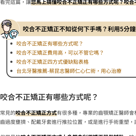
看完這篇，讓
您馬上搞懂咬合不正矯正有哪些方式呢？咬合
咬合不正矯正不知從何下手嗎？利用5分鐘
咬合不正矯正有哪些方式呢？
咬合不正矯正費用高，可以不管它嗎？
咬合不正矯正四方式優缺點表格
台北牙醫推薦-蔡昆志醫師仁心仁術，用心治療
咬合不正矯正有哪些方式呢？
常見的
咬合不正矯正方式
有很多種，專業的齒顎矯正醫師會
齒過度壅擠、配戴牙套進行推拉位置，或是進行手術重塑，