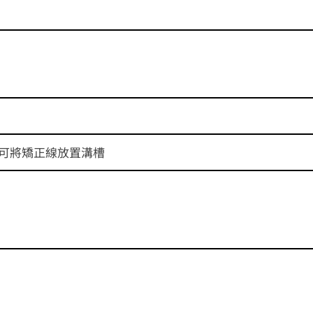
可將矯正線放置溝槽