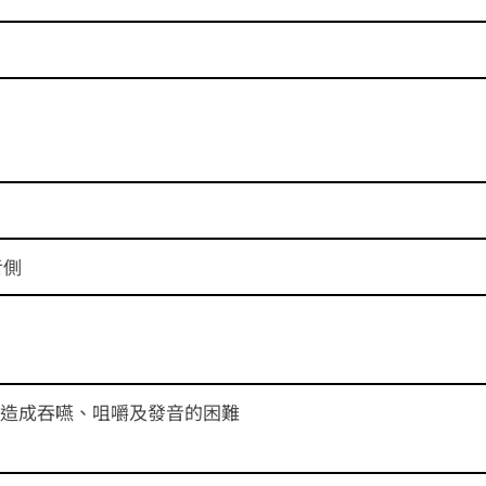
舌側
會造成吞嚥、咀嚼及發音的困難