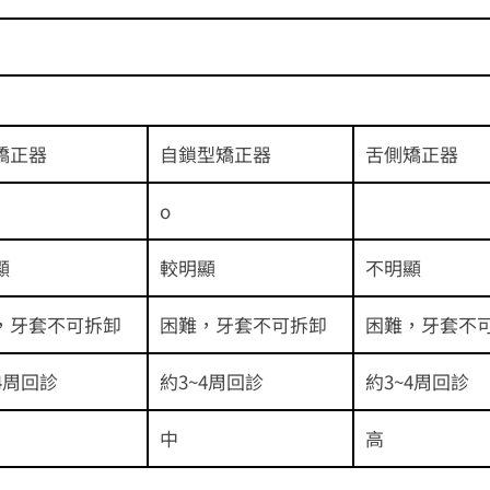
矯正器
自鎖型矯正器
舌側矯正器
o
顯
較明顯
不明顯
，牙套不可拆卸
困難，牙套不可拆卸
困難，牙套不
4周回診
約3~4周回診
約3~4周回診
中
高