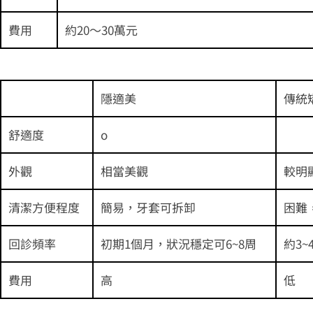
費用
約20～30萬元
隱適美
傳統
舒適度
o
外觀
相當美觀
較明
清潔方便程度
簡易，牙套可拆卸
困難
回診頻率
初期1個月，狀況穩定可6~8周
約3~
費用
高
低