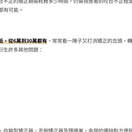
合不正的矯正期需耗費多少時間，仍需視患者的咬合不正程
都有可能。
，從6萬到30萬都有
，常常看一陣子又打消矯正的念頭，
衍生許多其他問題：
、自鎖型矯正器、舌側矯正器及隱適美，各個的優缺點方便