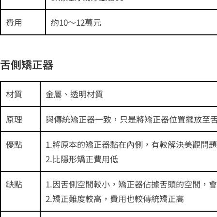
費用
約10～12萬元
舌側矯正器
材質
金屬、透明材質
原理
與傳統矯正器一致，只是將矯正器位置擺放至
優點
1.將原本的矯正器黏在內側，有較解決美觀問題
2.比隱形矯正費用低
缺點
1.因舌側空間較小，矯正器佔據舌頭的空間，
2.矯正難度較高，費用也較傳統矯正高