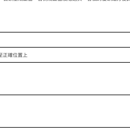
至正確位置上