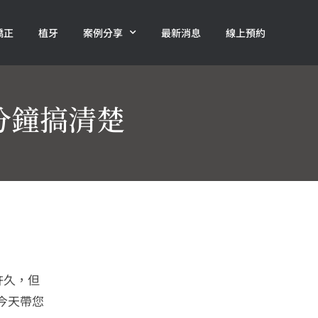
矯正
植牙
案例分享
最新消息
線上預約
分鐘搞清楚
許久，但
今天帶您