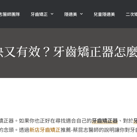
志醫師團隊
牙齒矯正
隱適美
兒童隱適美
二次
快又有效？牙齒矯正器怎
矯正器。如果你也正好在尋找適合自己的
牙齒矯正器
、對於
的念頭。透過
新店牙齒矯正
推薦-蔡昆志醫師的說明讓你對牙