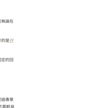
者無論在
考的是
什
固定的回
經過專業
不要輕易