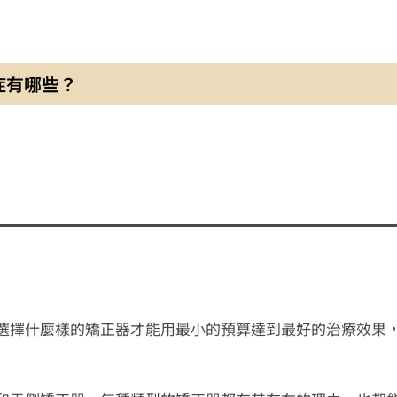
症有哪些？
選擇什麼樣的矯正器才能用最小的預算達到最好的治療效果