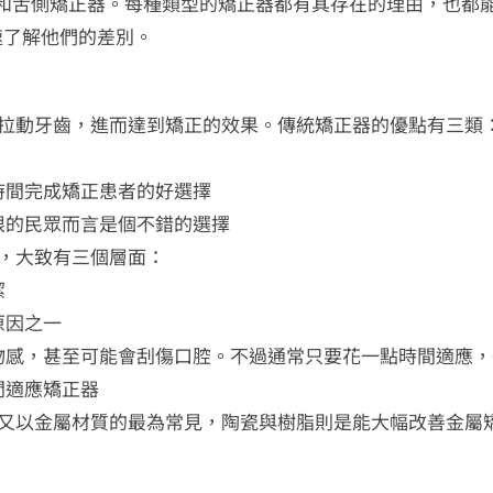
和舌側矯正器。每種類型的矯正器都有其存在的理由，也都
速了解他們的差別。
拉動牙齒，進而達到矯正的效果。傳統矯正器的優點有三類
時間完成矯正患者的好選擇
限的民眾而言是個不錯的選擇
，大致有三個層面：
潔
原因之一
物感，甚至可能會刮傷口腔。不過通常只要花一點時間適應，
間適應矯正器
又以金屬材質的最為常見，陶瓷與樹脂則是能大幅改善金屬