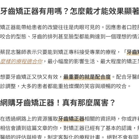
牙齒矯正器有用嗎？怎麼戴才能效果顯
矯正器能帶給患者的改變往往是肉眼可見的。因應患者口腔
咬合的型態、牙齒的排列甚至臉型都能夠達到一個理想的情
蔡昆志醫師表示只要能到矯正專科接受專業的療程，「
牙齒
麼樣的療程適合你
，最小幅度的影響生活、最大程度的矯正
想要牙齒矯正又快又有效，
最重要的就是配合度
。配合牙醫
診調整，大多的患者都能重拾燦爛的笑容與順暢的咬合。
網購牙齒矯正器！真有那麼厲害？
在透過網路上的資源獲取
牙齒矯正器
相關的資訊時，你或許
相信會讀到這篇文章的你，對矯正器已經有了基本的認識，
醫師的評估與檢查，制定客製化的療程計畫。 絕對不會有