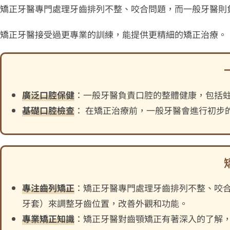
矯正牙醫專門處理牙齒排列不整、咬合問題，而一般牙醫則
矯正牙醫接受過更專業的訓練，能提供更精細的矯正治療。
廣泛口腔保健
：一般牙醫負責口腔的整體健康，包括
基礎口腔檢查
： 在矯正治療前，一般牙醫會進行初步
專注齒列矯正
：矯正牙醫專門處理牙齒排列不整、咬
牙套）來調整牙齒位置，改善外觀和功能。
專業矯正知識
：矯正牙醫對齒顎矯正有著深入的了解