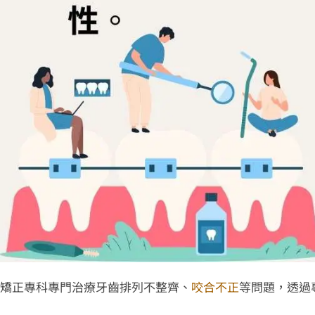
矯正專科專門治療牙齒排列不整齊、
咬合不正
等問題，透過