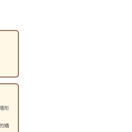
。
隱形
的矯