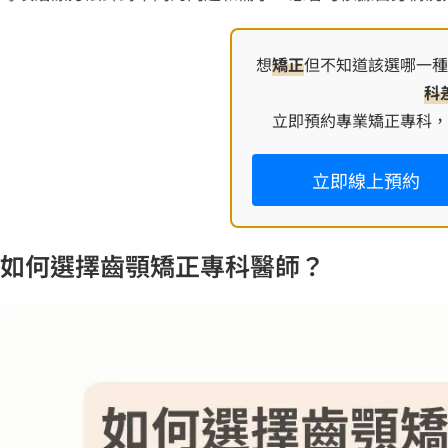
想
矯正
但不知道該選哪一種
科
立即預約專業矯正專科，
立即線上預約
如何選擇齒顎矯正專科醫師？