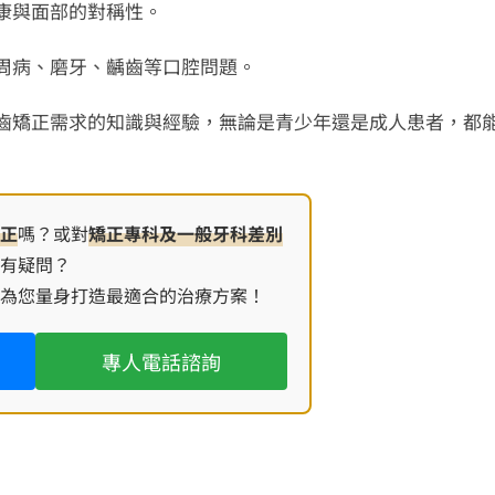
康與面部的對稱性。
周病、磨牙、齲齒等口腔問題。
齒矯正需求的知識與經驗，無論是青少年還是成人患者，都
正
嗎？或對
矯正專科及一般牙科差別
有疑問？
為您量身打造最適合的治療方案！
專人電話諮詢