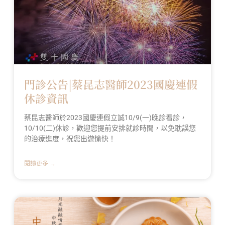
門診公告|蔡昆志醫師2023國慶連假
休診資訊
蔡昆志醫師於2023國慶連假立誠10/9(一)晚診看診，
10/10(二)休診，歡迎您提前安排就診時間，以免耽誤您
的治療進度，祝您出遊愉快！
閱讀更多 →