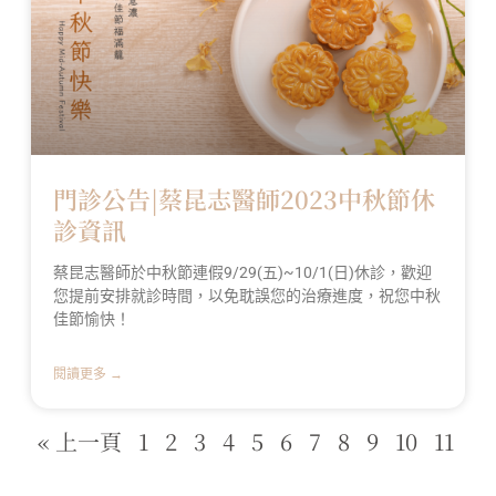
門診公告|蔡昆志醫師2023中秋節休
診資訊
蔡昆志醫師於中秋節連假9/29(五)~10/1(日)休診，歡迎
您提前安排就診時間，以免耽誤您的治療進度，祝您中秋
佳節愉快！
閱讀更多 →
« 上一頁
1
2
3
4
5
6
7
8
9
10
11