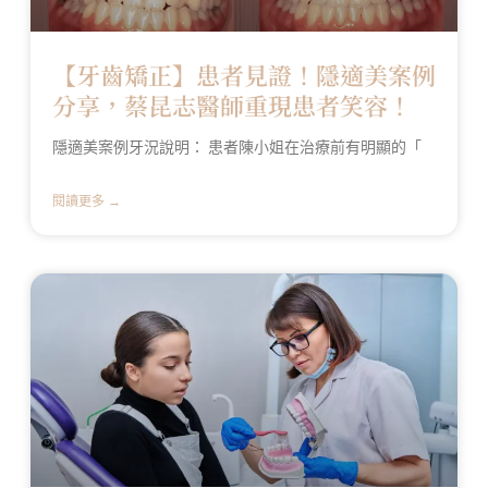
【牙齒矯正】患者見證！隱適美案例
分享，蔡昆志醫師重現患者笑容！
隱適美案例牙況說明： 患者陳小姐在治療前有明顯的「
閱讀更多 →