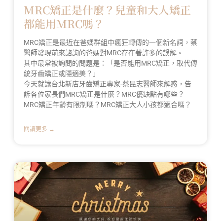
MRC矯正是什麼？兒童和大人矯正
都能用MRC嗎？
MRC矯正是最近在爸媽群組中瘋狂轉傳的一個新名詞，蔡
醫師發現前來諮詢的爸媽對MRC存在著許多的誤解。
其中最常被詢問的問題是：「是否能用MRC矯正，取代傳
統牙齒矯正或隱適美？」
今天就讓台北新店牙齒矯正專家-蔡昆志醫師來解惑，告
訴各位家長們MRC矯正是什麼？MRC優缺點有哪些？
MRC矯正年齡有限制嗎？MRC矯正大人小孩都適合嗎？
閱讀更多 →