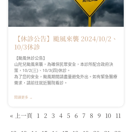
【休診公告】颱風來襲 2024/10/2、
10/3休診
【颱風休診公告】
山陀兒颱風來襲，為確保民眾安全，本診所配合政府決
策，10/2(三)、10/3(四)休診。
為了您的安全，颱風期間請盡量避免外出。如有緊急醫療
需求，請前往就近醫院看診。
閱讀更多 →
« 上一頁
1
2
3
4
5
6
7
8
9
10
11